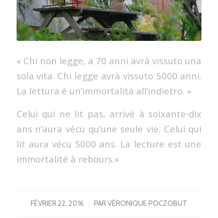
« Chi non legge, a 70 anni avrà vissuto una
sola vita. Chi legge avrà vissuto 5000 anni.
La lettura è un’immortalità all’indietro. »
Celui qui ne lit pas, arrivé à soixante-dix
ans n’aura vécu qu’une seule vie. Celui qui
lit aura vécu 5000 ans. La lecture est une
immortalité à rebours.»
/
FÉVRIER 22, 2016
PAR
VÉRONIQUE POCZOBUT