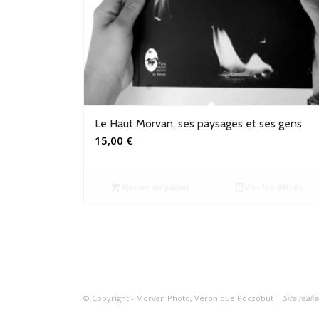
Le Haut Morvan, ses paysages et ses gens
15,00
€
Ajouter au panier
Voir les détails
© Copyright - Morvan Photo, Véronique Poczobut |
Site réal