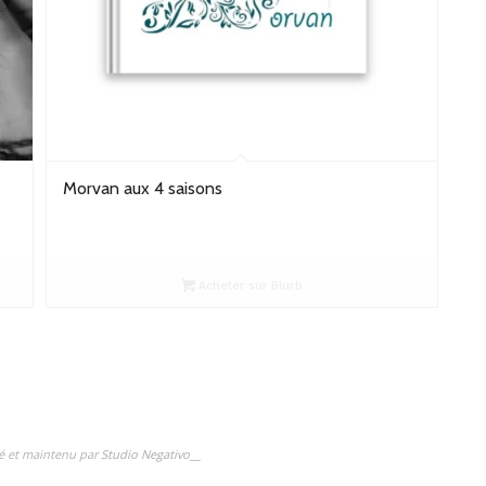
Morvan aux 4 saisons
Acheter sur Blurb
isé et maintenu par
Studio Negativo
__