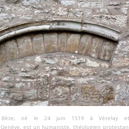
 Bèze, né le 24 juin 1519 à Vézelay e
Genève, est un humaniste, théologien protestan