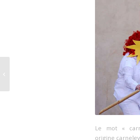
Blue Valentines
Le mot « carna
origine carnelev