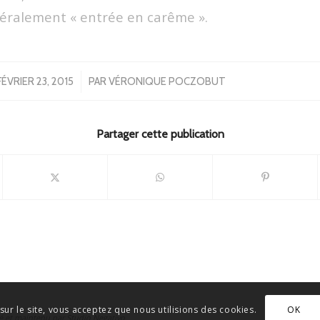
ttéralement « entrée en carême ».
/
FÉVRIER 23, 2015
PAR
VÉRONIQUE POCZOBUT
Partager cette publication
 sur le site, vous acceptez que nous utilisions des cookies.
OK
isé et maintenu par
Studio Negativo
__