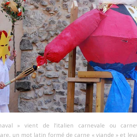
val » vient de l’italien carnevale ou carne
are, un mot latin formé de carne « viande » et levar