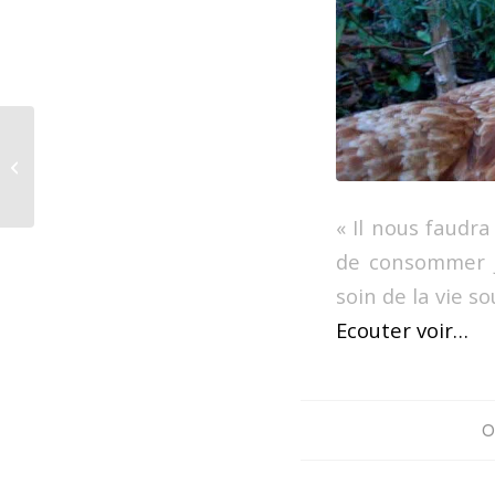
Proverbes chinois
« Il nous faudra
de consommer ju
soin de la vie s
Ecouter voir…
O