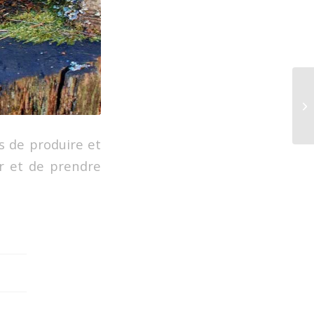
as de produire et
er et de prendre