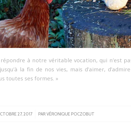
 répondre à notre véritable vocation, qui n’est p
squ’à la fin de nos vies, mais d’aimer, d’admir
ous toutes ses formes. »
/
CTOBRE 27, 2017
PAR
VÉRONIQUE POCZOBUT