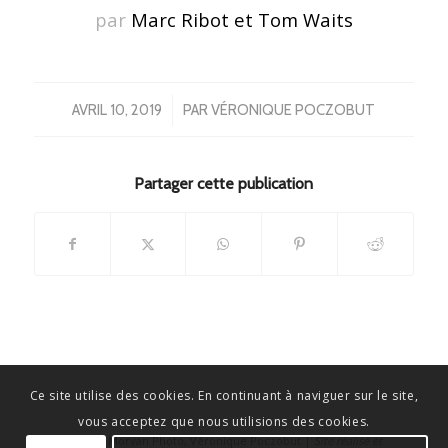
par
Marc Ribot et Tom Waits
/
AVRIL 10, 2019
PAR
VÉRONIQUE POCZOBUT
Partager cette publication
Ce site utilise des cookies. En continuant à naviguer sur le site,
vous acceptez que nous utilisions des cookies.
© Copyright - Morvan Photo, Véronique Poczobut |
Site réalisé et