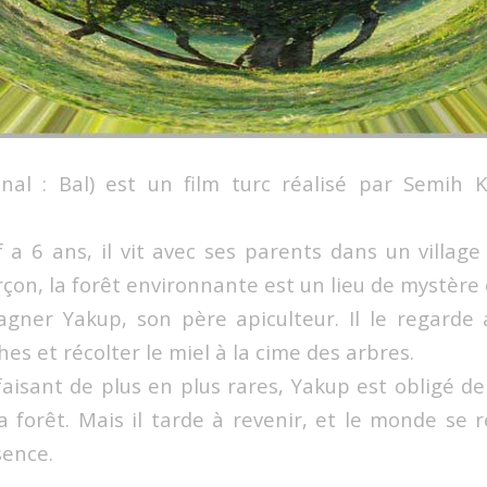
ginal : Bal) est un film turc réalisé par Semih K
 a 6 ans, il vit avec ses parents dans un village 
rçon, la forêt environnante est un lieu de mystère
gner Yakup, son père apiculteur. Il le regarde
hes et récolter le miel à la cime des arbres.
faisant de plus en plus rares, Yakup est obligé de 
la forêt. Mais il tarde à revenir, et le monde se 
sence.