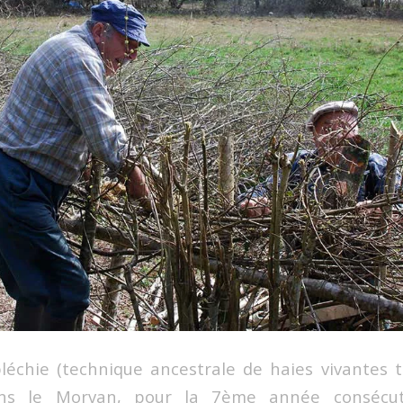
léchie (technique ancestrale de haies vivantes 
dans le Morvan, pour la 7ème année consécut