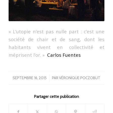
« L’utopie n’est pas nulle part : c’est une
société de chair et de sang, dont les
habitants vivent en collectivité et
méprisent l’or. »
Carlos Fuentes
/
SEPTEMBRE 16, 2015
PAR
VÉRONIQUE POCZOBUT
Partager cette publication