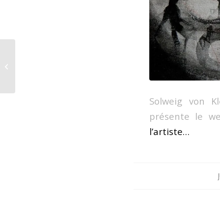
Robert Louis
Stevenson
Solweig von Kle
présente le w
l’artiste…