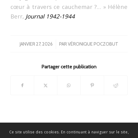
cœur à travers ce cauchemar ?… » Hélène
Berr,
Journal 1942-1944
/
JANVIER 27, 2026
PAR
VÉRONIQUE POCZOBUT
Partager cette publication
Ce site utilise des cookies. En continuant à naviguer sur le site,