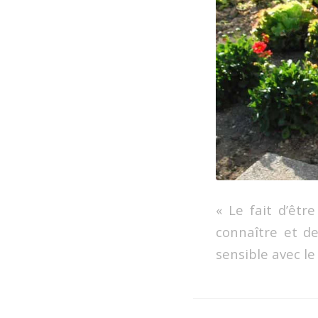
« Le fait d’êt
connaître et de
sensible avec le