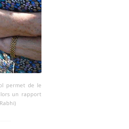
ol permet de le
alors un rapport
 Rabhi)