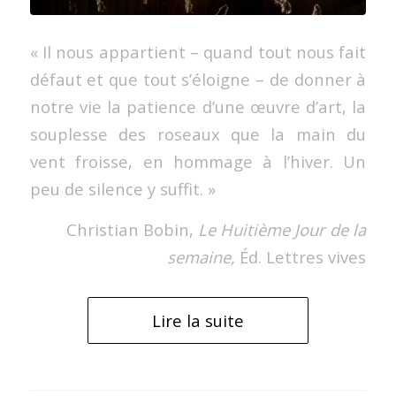
« Il nous appartient – quand tout nous fait
défaut et que tout s’éloigne – de donner à
notre vie la patience d’une œuvre d’art, la
souplesse des roseaux que la main du
vent froisse, en hommage à l’hiver. Un
peu de silence y suffit. »
Christian Bobin,
Le Huitième Jour de la
semaine,
Éd. Lettres vives
Lire la suite