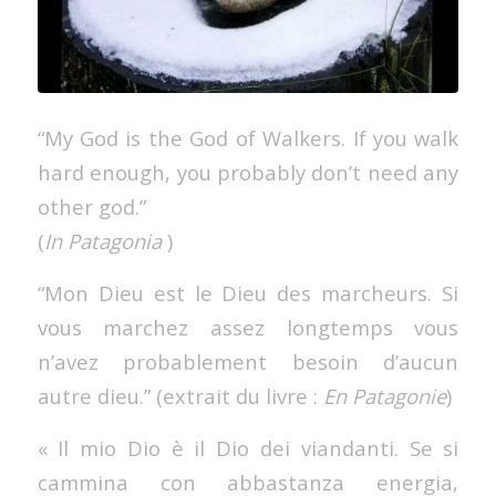
“My God is the God of Walkers. If you walk
hard enough, you probably don’t need any
other god.”
(
In Patagonia
)
“Mon Dieu est le Dieu des marcheurs. Si
vous marchez assez longtemps vous
n’avez probablement besoin d’aucun
autre dieu.” (extrait du livre :
En Patagonie
)
« Il mio Dio è il Dio dei viandanti. Se si
cammina con abbastanza energia,