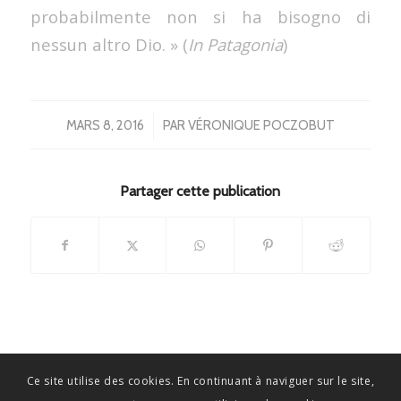
probabilmente non si ha bisogno di
nessun altro Dio. » (
In Patagonia
)
/
MARS 8, 2016
PAR
VÉRONIQUE POCZOBUT
Partager cette publication
Ce site utilise des cookies. En continuant à naviguer sur le site,