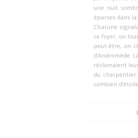
une nuit sombre
éparses dans la 
Chacune signala
ce foyer, on lis
peut-être, on c
d’Andromède. Là 
réclamaient leur 
du charpentier.
combien d’étoi