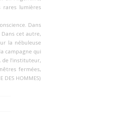
s rares lumières
conscience. Dans
. Dans cet autre,
sur la nébuleuse
s la campagne qui
 de l’instituteur,
enêtres fermées,
RRE DES HOMMES)