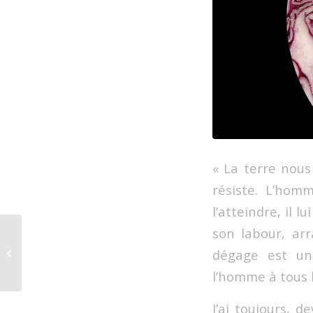
« La terre nous
résiste. L’hom
l’atteindre, il l
son labour, arr
Au Musée François
dégage est uni
Pompon…
l’homme à tous 
J’ai toujours, 