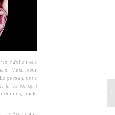
rce qu’elle nous
cle. Mais, pour
e. Le paysan, dans
 la vérité qu’il
aériennes, mêle
ol en Argentine,