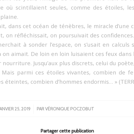
 où scintillaient seules, comme des étoiles, le
plaine.
it, dans cet océan de ténèbres, le miracle d’une 
ait, on réfléchissait, on poursuivait des confidences
herchait à sonder l’espace, on s’usait en calculs 
on aimait. De loin en loin luisaient ces feux dan
nourriture. Jusqu’aux plus discrets, celui du poète,
 Mais parmi ces étoiles vivantes, combien de f
les éteintes, combien d’hommes endormis… » (TE
/
JANVIER 25, 2019
PAR
VÉRONIQUE POCZOBUT
Partager cette publication